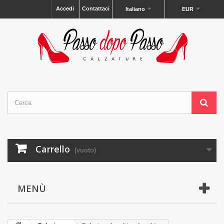
Accedi
Contattaci
Italiano
EUR
Carrello
(vuoto)
MENÙ